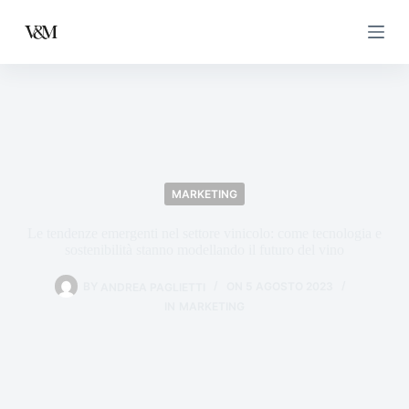
MARKETING
Le tendenze emergenti nel settore vinicolo: come tecnologia e
sostenibilità stanno modellando il futuro del vino
BY
ANDREA PAGLIETTI
ON
5 AGOSTO 2023
IN
MARKETING