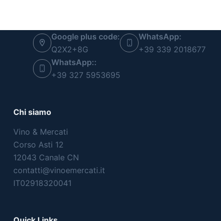
Google plus code:
WhatsApp:
Q2X2+8G
+39 339 2018677
WhatsApp::
+39 327 5953695
Chi siamo
Vino & Mercati
Corso Asti 12
12043 Canale CN
contatti@vinoemercati.it
IT02918320041
Quick Links