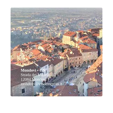
Mondovì • CN
Strada dei Manelli, 32
12084 Mondovì
mondovi@vinoemercati.it