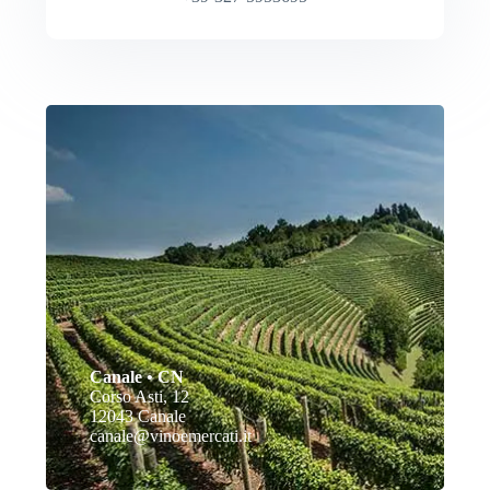
Canale • CN
Corso Asti, 12
12043 Canale
canale@vinoemercati.it