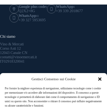
Google plus code:
WhatsApp:
Q2X2+8G
+39 339 2018677
WhatsApp::
+39 327 5953695
Chi siamo
Vino & Mercati
Corso Asti 12
12043 Canale CN
contatti@vinoemercati.it
IT02918320041
Quick Links
Gestisci Consenso sui Cookie
Andrea Paglietti
Per fornire la migliore esperienza di navigazione, utilizziamo tecnologie come i cookie
Paolo Calvi
per memorizzare e/o accedere alle informazioni del dispositivo. Il consenso a queste
Federico Calvi
tecnologie ci permetterà di elaborare dati come il comportamento di navigazione o ID
Valentina Franchin
unici su questo sito. Non acconsentire o ritirare il consenso può influire negativamente
su alcune caratteristiche e funzioni.