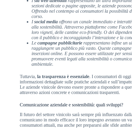
I
siti web aziendali
rappresentano un’altra importante 
sezioni dedicate o pagine apposite, le aziende possono 
Offrendo nel contempo ai consumatori la possibilità di 
corso.
I
social media
offrono un canale immediato e interattiv
alla sostenibilità. Attraverso piattaforme come Facebo
loro vigneti, delle cantine eco-friendly. O dei dipend
con il pubblico e incoraggiando l’interazione e la con
Le
campagne pubblicitarie
rappresentano infine un ult
raggiungere un pubblico più vasto. Queste campagne 
inserzioni online. E possono essere utilizzate per sens
promuovere eventi legati alla sostenibilità o comunicar
ambientale.
Tuttavia,
la trasparenza è essenziale
. I consumatori di oggi 
informazioni dettagliate sulle pratiche aziendali e sull’impat
Le aziende vinicole devono essere pronte a rispondere a ques
attraverso azioni concrete e comunicazioni trasparenti.
Comunicazione aziendale e sostenibilità: quali sviluppi?
Il futuro del settore vinicolo sarà sempre più influenzato dall
comunicano in modo efficace il loro impegno avranno un vant
consumatori attuali, ma anche per prepararsi alle sfide ambien