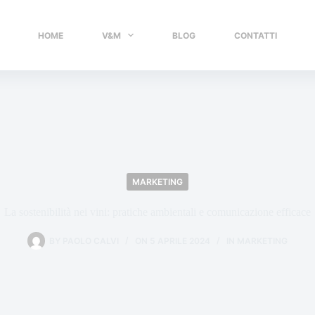
HOME
V&M
BLOG
CONTATTI
MARKETING
La sostenibilità nei vini: pratiche ambientali e comunicazione efficace
BY
PAOLO CALVI
ON
5 APRILE 2024
IN
MARKETING