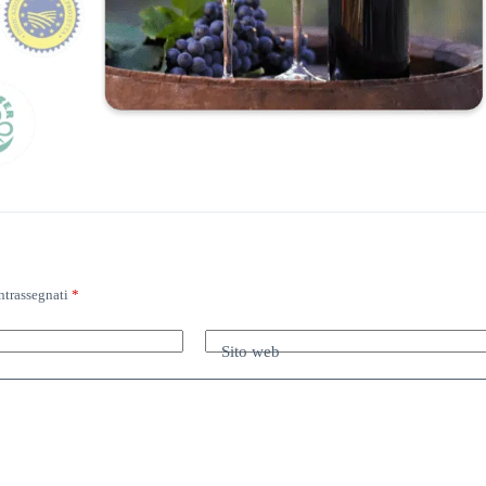
ntrassegnati
*
Sito web