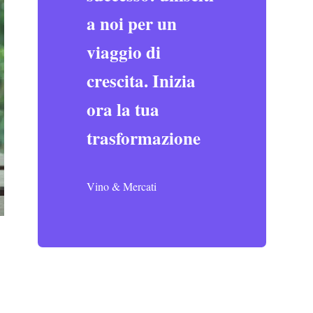
a noi per un
viaggio di
crescita. Inizia
ora la tua
trasformazione
Vino & Mercati