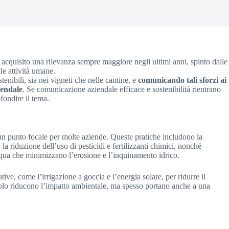
 acquisito una rilevanza sempre maggiore negli ultimi anni, spinto dalle
le attività umane.
nibili, sia nei vigneti che nelle cantine, e
comunicando tali sforzi ai
iendale
. Se comunicazione aziendale efficace e sostenibilità rientrano
ofondire il tema.
n punto focale per molte aziende. Queste pratiche includono la
la riduzione dell’uso di pesticidi e fertilizzanti chimici, nonché
cqua che minimizzano l’erosione e l’inquinamento idrico.
ive, come l’irrigazione a goccia e l’energia solare, per ridurre il
solo riducono l’impatto ambientale, ma spesso portano anche a una