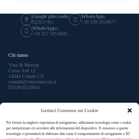
Google plus code:
WhatsApp:
Q2X2+8G
+39 339 2018677
WhatsApp::
+39 327 5953695
Chi siamo
Vino & Mercati
Corso Asti 12
12043 Canale CN
contatti@vinoemercati.it
IT02918320041
Quick Links
Gestisci Consenso sui Cookie
Andrea Paglietti
Per fornire la migliore esperienza di navigazione, utilizziamo tecnologie come i cookie
Paolo Calvi
per memorizzare e/o accedere alle informazioni del dispositivo. Il consenso a queste
Federico Calvi
tecnologie ci permetterà di elaborare dati come il comportamento di navigazione o ID
Valentina Franchin