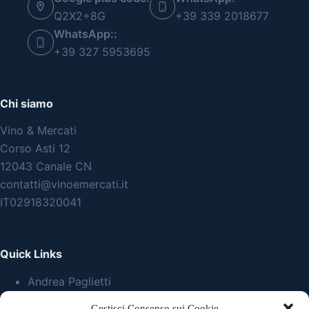
Q2X2+8G
+39 339 2018677
WhatsApp::
+39 327 5953695
Chi siamo
Vino & Mercati
Corso Asti 12
12043 Canale CN
contatti@vinoemercati.it
IT02918320041
Quick Links
Andrea Paglietti
Paolo Calvi
Gestisci Consenso sui Cookie