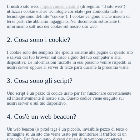
Il nostro sito web,
https://vinoemercati.it
(di seguito: “il sito web”)
utilizza i cookie e altre tecnologie correlate (per comodità tutte le
tecnologie sono definite “cookie”). I cookie vengono anche inseriti da
terze parti che abbiamo ingaggiato. Nel documento sottostante ti
informiamo sull’uso dei cookie sul nostro sito web.
2. Cosa sono i cookie?
I cookie sono dei semplici file spediti assieme alle pagine di questo sito
e salvati dal tuo browser sul disco rigido del tuo computer o altri
dispositivi. Le informazioni raccolte in essi possono venire rispediti ai
nostri server oppure ai server di terze parti durante la prossima visita.
3. Cosa sono gli script?
Uno script è un pezzo di codice usato per far funzionare correttamente
ed interattivamente il nostro sito. Questo codice viene eseguito sui
nostri server o sul tuo dispositivo.
4. Cos'è un web beacon?
Un web beacon (o pixel tag) è un piccolo, invisibile pezzo di testo o
immagine su un sito che viene usato per monitorare il traffico di un
sito web. Per fare questo, diversi dati su di te vengono conservati