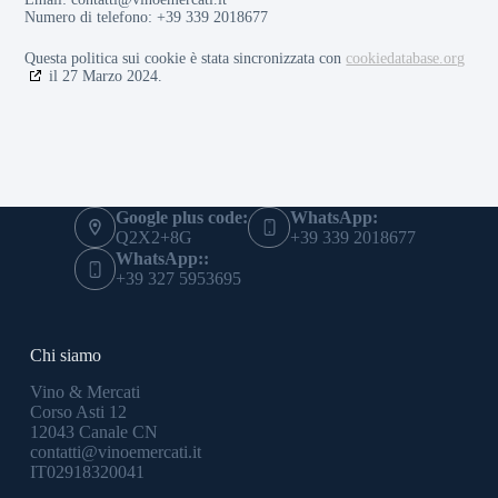
Numero di telefono: +39 339 2018677
Questa politica sui cookie è stata sincronizzata con
cookiedatabase.org
il 27 Marzo 2024.
Google plus code:
WhatsApp:
Q2X2+8G
+39 339 2018677
WhatsApp::
+39 327 5953695
Chi siamo
Vino & Mercati
Corso Asti 12
12043 Canale CN
contatti@vinoemercati.it
IT02918320041